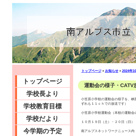
トップページ
»
お知らせ
»
2024年1
トップページ
運動会の様子・CATV放
学校長より
小笠原小学校の運動会の様子を、峡
ずれも１１ｃｈでの放送です）
学校教育目標
小笠原小学校運動会（本校の運動会
学校だより
１０月１９日（土）・２０日（日）
今学期の予定
南アルプスネットワークニュース内